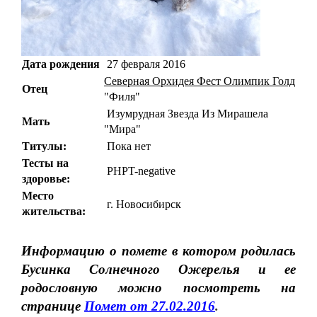
Дата рождения
27 февраля 2016
Северная
Орхидея Фест Олимпик Голд
Отец
"Филя"
Изумрудная Звезда Из Мирашела
Мать
"Мира"
Титулы:
Пока нет
Тесты на
PHPT-n
egative
здоровье:
Место
г. Новосибирск
жительства:
Информацию о помете в котором родилась
Бусинка Солнечного Ожерелья и ее
родословную можно посмотреть на
странице
Помет от 27.02.2016
.