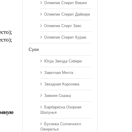
Олимпик Спирит Викинг
Олимпик Спирит Дайкири
Олимпик Спирт Зевс
есто);
Олимпик Спирит Кураж
есто);
Суки
Югра Звезда Сибири
Заветная Мечта
Звездная Королева
Зимняя Сказка
Барбариска Озорная
овную
Шалунья
Бусинка Солнечного
Ожерелья