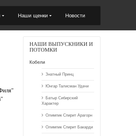
и
Наши щенки
Новости
НАШИ ВЫПУСКНИКИ И
ПОТОМКИ
Кобели
Знатный Принц
Юнгар Талисман Удачи
Филя"
а"
Батыр Сибирский
Характер
Олимпик Спирит Арагорн
Олимпик Спирит Бакарди