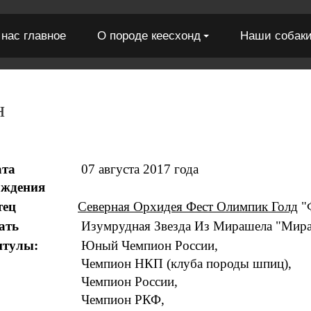
 нас главное
О породе кеесхонд
Наши собак
н
ата
07 августа 2017 года
ождения
тец
Северная
Орхидея Фест Олимпик Голд
"
ать
Изумрудная Звезда Из Мирашела "Мир
итулы:
Юный Чемпион России,
Чемпион НКП (клуба породы шпиц),
Чемпион России,
Чемпион РКФ,