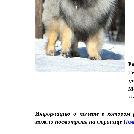
Ро
Те
зд
М
жи
Информацию о помете в котором р
можно посмотреть на странице
Пом