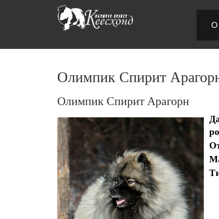
О
Олимпик Спирит Арагор
Олимпик Спирит Арагорн
Д
р
О
М
Т