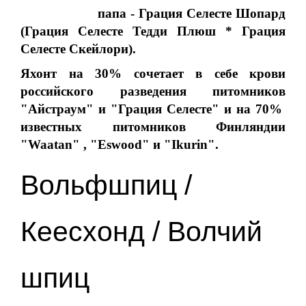
папа - Грация Селесте Шопард
(Грация Селесте Тедди Плюш * Грация
Селесте Скейлори).
Яхонт на 30% сочетает в себе крови
российского разведения питомников
"Айстраум" и "Грация Селесте" и на 70%
известных питомников Финляндии
"Waatan" , "Eswood" и "Ikurin".
Вольфшпиц /
Кеесхонд / Волчий
шпиц