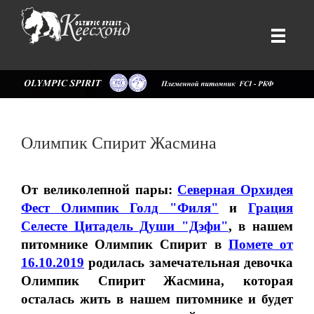
Олимпик Спирит Жасмина
От великолепной пары:
Северная Орхидея
Фест Олимпик Голд "Филя"
и
Грация
Селесте Цитадель Души "Дэфи"
, в нашем
питомнике Олимпик Спирит в
Помете от
16.10.2019
родилась замечательная девочка
Олимпик Спирит Жасмина, которая
осталась жить в нашем питомнике и будет