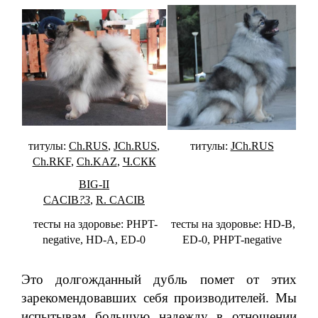
титулы:
Ch.RUS
,
JCh.RUS
,
титулы:
JCh.RUS
Ch.RKF
,
Ch.KAZ
,
Ч.СКК
BIG-II
CACIB
?3
,
R. CACIB
тесты на здоровье: PHPT-
тесты на здоровье: HD-B,
n
egative, HD-A, ED-0
ED-0, PHPT-negative
Это долгожданный дубль помет от этих
зарекомендовавших себя производителей. Мы
испытывам большую надежду в отношении