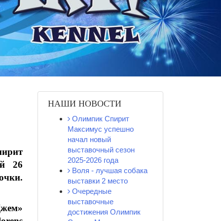
НАШИ НОВОСТИ
Олимпик Спирит
Максимус успешно
начал новый
выставочный сезон
ирит
2025-2026 года
ый 26
Воля - лучшая собака
очки.
выставки 2 место
Очередные
выставочные
Джем»
достижения Олимпик
orens