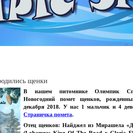
родились щенки
В нашем питомнике Олимпик Сп
Новогодний помет щенков, рожденн
декабря 2018. У нас 1 мальчик и 4 дев
Страничка помета
.
Отец щенков: Найджел из Мирашела «
(Lohamras King Of The Road х Gloria Fl