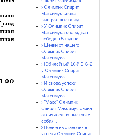
Спирит Максимуса
Олимпик Спирит
Максимус снова
пион
выиграл выставку
Гранд
У Олимпик Спирит
пион
Максимуса очередная
пион
победа в 5 группе
Щенки от нашего
Олимпик Спирит
Максимуса
Юбилейный 10-й BIG-2
у Олимпик Спирит
Максимуса
Я ФО
И снова успехи
Олимпик Спирит
Максимуса
"Макс" Олимпик
Спирит Максимус снова
отличился на выставке
собак...
Новые выставочные
успехи Олимпик Спирит