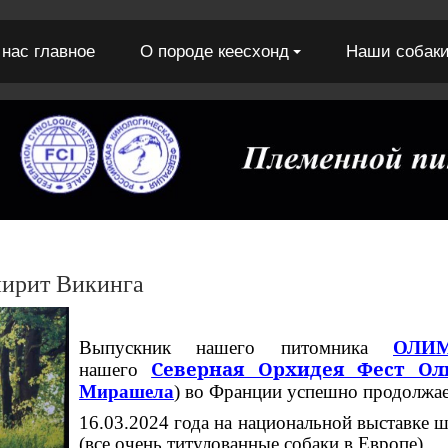
 нас главное
О породе кеесхонд
Наши собак
ирит Викинга
Выпускник нашего питомника
ОЛИ
Северная Орхидея Фест Ол
нашего
Мирашела
)
во Франции успешно продолжае
16.03.2024 года на национальной выставке шп
(все очень титулованные собаки в Европе)