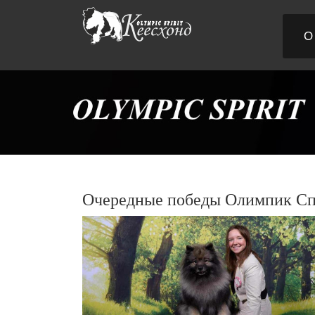
О
Очередные победы Олимпик Сп