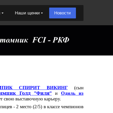
и
Наши щенки
Новости
МПИК СПИРИТ ВИКИНГ
(сын
импик Голд "Филя"
и
Одиль из
т свою выставочную карьеру.
ицев - 2 место (2/5) в классе чемпионов