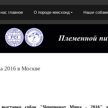
 нас главное
О породе кеесхонд
Наши собак
а 2016 в Москве
 выставке собак "Чемпионат Мира - 2016" в