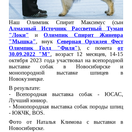
Наш Олимпик Спирит Максимус
(сын
Алмазный Источник Рассветный Туман
"Локи"
и
Олимпик Спирит
Жиневра
"Мышка"
, внук
Северная Орхидея Фест
Олимпик Голд "Филя
"
), с помета
от
30.09.2022 "М"
,
возраст 12 месяцев, 14-15
октября 2023 года участвовал на всепородной
выставке собак в Новосибирске и
монопородной выставке шпицев в
Новокузнецке.
В результате:
-
Всепородная выставка собак - ЮСАС,
Лучший юниор.
-
Монопородная выставка собак породы шпиц
- ЮКЧК, BOS.
Фото от Наталья Климова с выставки в
Новосибирске.