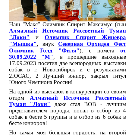
Наш "Макс" Олимпик Спирит Максимус
(сын
Алмазный Источник Рассветный Туман
"Локи"
и
Олимпик Спирит
Жиневра
"Мышка"
, внук
Северная Орхидея Фест
Олимпик Голд "Филя
"
), с помета
от
30.09.2022 "М"
,
в прошедшие выходные
17.09.2023 посетил две всепородных выставки
собак в г. Новосибирск и с результатами
2ЮСАС, 2 Лучший юниор, закрыл титул
Юного Чемпиона России!
На одной из выставок в конкуренции со своим
отцом
Алмазный Источник Рассветный
Туман "Локи"
даже стал ВОВ - лучшим
представителем породы, попал в отбор из 4
собак в бесте 5 группы и в отбор из 6 собак в
бесте юниоров!
Но самая моя большая гордость: на второй