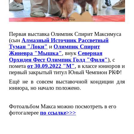
Первая выставка Олимпик Спирит Максимуса
(сын
Алмазный Источник Рассветный
Туман "Локи"
и
Олимпик Спирит
Жиневра "Мышка"
, внук
Северная
Орхидея Фест Олимпик Голд "Филя
"
), с
помета
от 30.09.2022 "М"
,
в классе юниоров и
первый закрытый титул Юный Чемпион РКФ!
Ещё не в совсем выставочной кондиции для
юниора, но начало положено.
Фотоальбом Макса можно посмотреть в его
фотогалерее
по
ссылке>>>