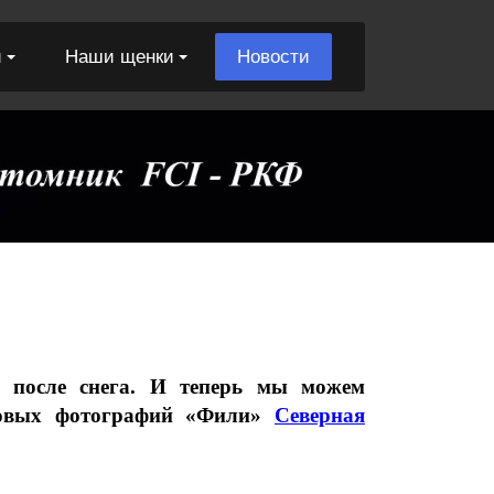
и
Наши щенки
Новости
 после снега. И теперь мы можем
новых фотографий «Фили»
Северная