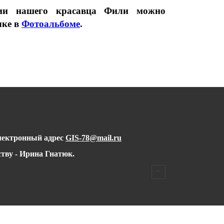
фии нашего красавца Фили можно
чке в
Фотоальбоме
.
лектронный адрес
GIS-78@mail.ru
тву - Ирина Гнатюк.