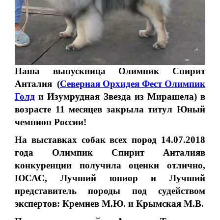
Наша выпускница
Олимпик Спирит
Анталия
(
Северная Орхидея Фест Олимпик
Голд
и Изумрудная Звезда из Мирашела)
в
возрасте 11 месяцев закрыла титул Юный
чемпион России!
На выставках собак всех пород 14.07.2018
года Олимпик Спирит Анталияв
конкуренции получила оценки отлично,
ЮСАС, Лучший юниор и Лучший
представитель породы под судейством
экспертов: Кремнев М.Ю. и Крымская М.В.