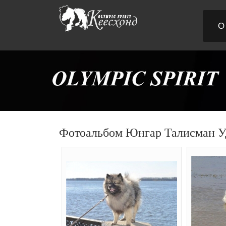
О
Фотоальбом Юнгар Талисман У