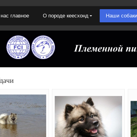
 нас главное
О породе кеесхонд
Наши собак
дачи