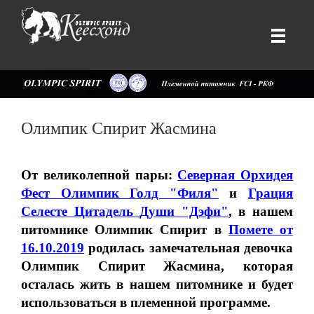
Олимпик Спирит Жасмина
От великолепной пары:
Северная Орхидея
Фест Олимпик Голд "Филя"
и
Грация
Селесте Цитадель Души "Дэфи"
, в нашем
питомнике Олимпик Спирит в
Помете от
16.10.2019
родилась замечательная девочка
Олимпик Спирит Жасмина, которая
осталась жить в нашем питомнике и будет
использоваться в племенной программе.