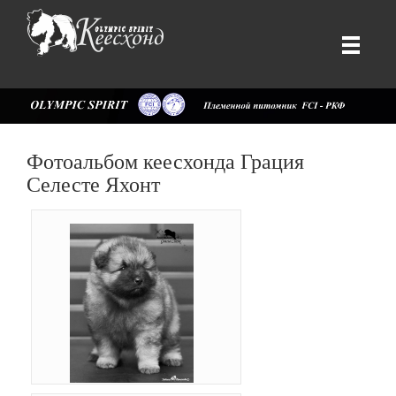
Фотоальбом кеесхонда Грация
Селесте Яхонт