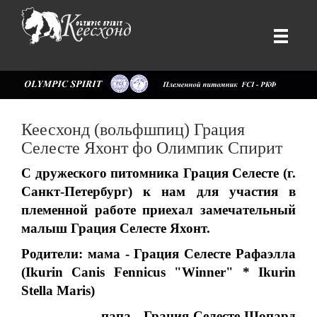
Кеесхонд (вольфшпиц) Грация
Селесте Яхонт фо Олимпик Спирит
С дружеского питомника Грация Селесте (г.
Санкт-Петербург) к нам для участия в
племенной работе приехал замечательный
малыш Грация Селесте Яхонт.
Родители: мама - Грация Селесте Рафаэлла
(Ikurin Canis Fennicus "Winner" * Ikurin
Stella Maris)
папа - Грация Селесте Шопард