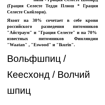
(Грация Селесте Тедди Плюш * Грация
Селесте Скейлори).
Яхонт на 30% сочетает в себе крови
российского разведения питомников
"Айстраум" и "Грация Селесте" и на 70%
известных питомников Финляндии
"Waatan" , "Eswood" и "Ikurin".
Вольфшпиц /
Кеесхонд / Волчий
шпиц