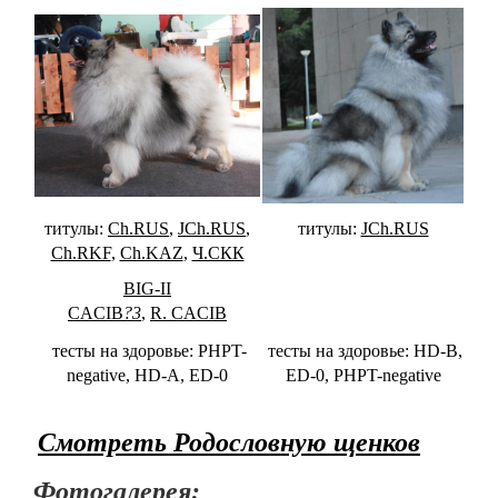
титулы:
Ch.RUS
,
JCh.RUS
,
титулы:
JCh.RUS
Ch.RKF
,
Ch.KAZ
,
Ч.СКК
BIG-II
CACIB
?3
,
R. CACIB
тесты на здоровье: PHPT-
тесты на здоровье: HD-B,
n
egative, HD-A, ED-0
ED-0, PHPT-negative
Смотреть Родословную щенков
Фотогалерея: