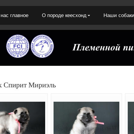
 нас главное
О породе кеесхонд
Наши собак
к Спирит Мириэль