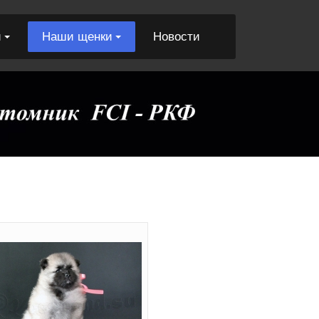
и
Наши щенки
Новости