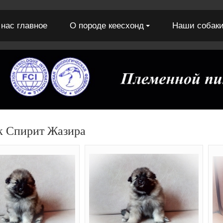
 нас главное
О породе кеесхонд
Наши собак
к Спирит Жазира